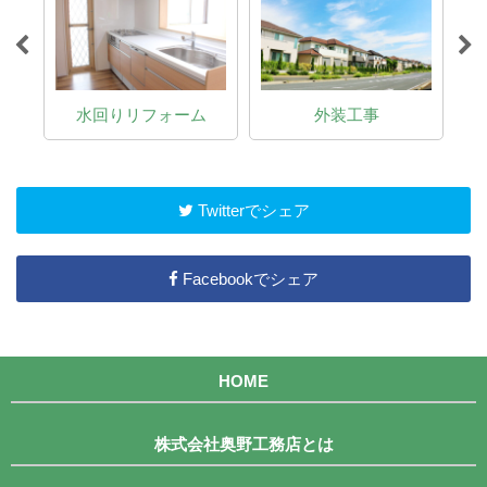
介
水回りリフォーム
外装工事
Twitterでシェア
Facebookでシェア
HOME
株式会社奥野工務店とは